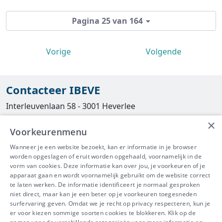
Pagina 25 van 164
Vorige
Volgende
Contacteer IBEVE
Interleuvenlaan 58 - 3001 Heverlee
×
Tel
016/390490
Voorkeurenmenu
info@ibeve.be
Wanneer je een website bezoekt, kan er informatie in je browser
worden opgeslagen of eruit worden opgehaald, voornamelijk in de
asbest@ibeve.be
vorm van cookies. Deze informatie kan over jou, je voorkeuren of je
apparaat gaan en wordt voornamelijk gebruikt om de website correct
Ondernemingsnummer: 0436 612 044
te laten werken. De informatie identificeert je normaal gesproken
niet direct, maar kan je een beter op je voorkeuren toegesneden
surfervaring geven. Omdat we je recht op privacy respecteren, kun je
er voor kiezen sommige soorten cookies te blokkeren. Klik op de