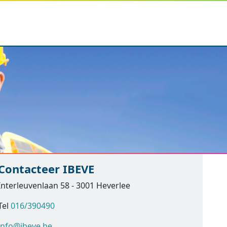
Contacteer IBEVE
Interleuvenlaan 58 - 3001 Heverlee
Tel
016/390490
info@ibeve.be