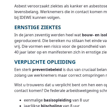
Asbest veroorzaakt ziektes als kanker en asbestos
levensbelang. Werknemers die in contact komen me
bij IDEWE kunnen volgen.
ERNSTIGE ZIEKTES
In de jaren zeventig werden heel wat
bouw- en iso
geproduceerd. Die bereiken nu stilaan het einde 
vrij. Die vormen een risico voor de gezondheid va
40 jaar later op en manifesteren zich in ernstige zi
VERPLICHTE OPLEIDING
Een sterk
preventiebeleid
is dus van cruciaal belang
zolang uw werknemers maar correct omspringen m
Wist u trouwens dat u verplicht bent om hen een opl
contact komen? De federale arbeidswetgeving schri
eenmalige
basisopleiding
van 8 uur
jaarlijkse
bijscholing
van 8 uur