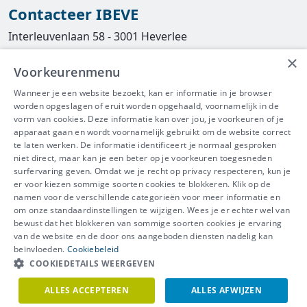
Contacteer IBEVE
Interleuvenlaan 58 - 3001 Heverlee
×
Tel
016/390490
Voorkeurenmenu
info@ibeve.be
Wanneer je een website bezoekt, kan er informatie in je browser
worden opgeslagen of eruit worden opgehaald, voornamelijk in de
asbest@ibeve.be
vorm van cookies. Deze informatie kan over jou, je voorkeuren of je
apparaat gaan en wordt voornamelijk gebruikt om de website correct
Ondernemingsnummer: 0436 612 044
te laten werken. De informatie identificeert je normaal gesproken
niet direct, maar kan je een beter op je voorkeuren toegesneden
surfervaring geven. Omdat we je recht op privacy respecteren, kun je
er voor kiezen sommige soorten cookies te blokkeren. Klik op de
namen voor de verschillende categorieën voor meer informatie en
IBEVE maakt deel uit van Groep
om onze standaardinstellingen te wijzigen. Wees je er echter wel van
bewust dat het blokkeren van sommige soorten cookies je ervaring
IDEWE
van de website en de door ons aangeboden diensten nadelig kan
Disclaimer
-
Privacy
-
Cookiebeleid
beïnvloeden.
Cookiebeleid
Meer vragen? Neem
COOKIEDETAILS WEERGEVEN
Contacteer ons
meteen contact op.
ALLES ACCEPTEREN
ALLES AFWIJZEN