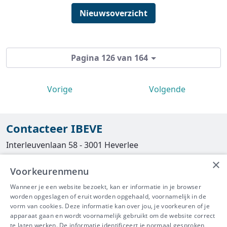
Nieuwsoverzicht
Pagina 126 van 164
Vorige
Volgende
Contacteer IBEVE
Interleuvenlaan 58 - 3001 Heverlee
×
Tel
016/390490
Voorkeurenmenu
info@ibeve.be
Wanneer je een website bezoekt, kan er informatie in je browser
worden opgeslagen of eruit worden opgehaald, voornamelijk in de
asbest@ibeve.be
vorm van cookies. Deze informatie kan over jou, je voorkeuren of je
apparaat gaan en wordt voornamelijk gebruikt om de website correct
Ondernemingsnummer: 0436 612 044
te laten werken. De informatie identificeert je normaal gesproken