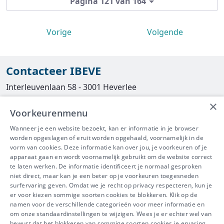
Pagina 121 van 164
Vorige
Volgende
Contacteer IBEVE
Interleuvenlaan 58 - 3001 Heverlee
×
Tel
016/390490
Voorkeurenmenu
info@ibeve.be
Wanneer je een website bezoekt, kan er informatie in je browser
worden opgeslagen of eruit worden opgehaald, voornamelijk in de
asbest@ibeve.be
vorm van cookies. Deze informatie kan over jou, je voorkeuren of je
apparaat gaan en wordt voornamelijk gebruikt om de website correct
Ondernemingsnummer: 0436 612 044
te laten werken. De informatie identificeert je normaal gesproken
niet direct, maar kan je een beter op je voorkeuren toegesneden
surfervaring geven. Omdat we je recht op privacy respecteren, kun je
er voor kiezen sommige soorten cookies te blokkeren. Klik op de
namen voor de verschillende categorieën voor meer informatie en
IBEVE maakt deel uit van Groep
om onze standaardinstellingen te wijzigen. Wees je er echter wel van
bewust dat het blokkeren van sommige soorten cookies je ervaring