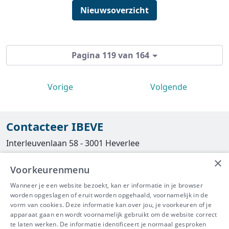
Nieuwsoverzicht
Pagina 119 van 164
Vorige
Volgende
Contacteer IBEVE
Interleuvenlaan 58 - 3001 Heverlee
×
Tel
016/390490
Voorkeurenmenu
info@ibeve.be
Wanneer je een website bezoekt, kan er informatie in je browser
worden opgeslagen of eruit worden opgehaald, voornamelijk in de
asbest@ibeve.be
vorm van cookies. Deze informatie kan over jou, je voorkeuren of je
apparaat gaan en wordt voornamelijk gebruikt om de website correct
Ondernemingsnummer: 0436 612 044
te laten werken. De informatie identificeert je normaal gesproken