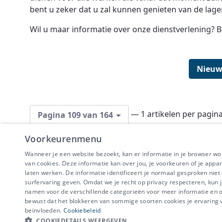
bent u zeker dat u zal kunnen genieten van de lage
Wil u maar informatie over onze dienstverlening? B
Nieuw
— 1 artikelen per pagin
Pagina 109 van 164
Voorkeurenmenu
Wanneer je een website bezoekt, kan er informatie in je browser w
van cookies. Deze informatie kan over jou, je voorkeuren of je appa
laten werken. De informatie identificeert je normaal gesproken nie
surfervaring geven. Omdat we je recht op privacy respecteren, kun j
IBEVE maakt dee
namen voor de verschillende categorieën voor meer informatie en om
Disclaimer
-
Priv
bewust dat het blokkeren van sommige soorten cookies je ervaring
beïnvloeden.
Cookiebeleid
COOKIEDETAILS WEERGEVEN