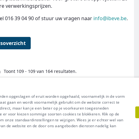
re verwerkingsprijzen.
el 016 39 04 90 of stuur uw vragen naar
info@ibeve.be
.
soverzicht
a
Toont 109 - 109 van 164 resultaten.
← Eerste
Vorige
Volgende
Laatste →
orden opgeslagen of eruit worden opgehaald, voornamelijk in de vorm
raat gaan en wordt voornamelijk gebruikt om de website correct te
t direct, maar kan je een beter op je voorkeuren toegesneden
e er voor kiezen sommige soorten cookies te blokkeren. Klik op de
l uit van Groep IDEWE
 onze standaardinstellingen te wijzigen. Wees je er echter wel van
Meer vragen? Neem met
acy
-
Cookiebeleid
 van de website en de door ons aangeboden diensten nadelig kan