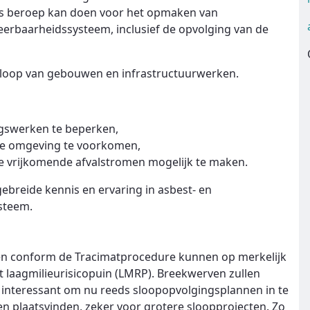
ons beroep kan doen voor het opmaken van
erbaarheidssysteem, inclusief de opvolging van de
 sloop van gebouwen en infrastructuurwerken.
ingswerken te beperken,
 de omgeving te voorkomen,
e vrijkomende afvalstromen mogelijk te maken.
tgebreide kennis en ervaring in asbest- en
ysteem.
pen conform de Tracimatprocedure kunnen op merkelijk
t laagmilieurisicopuin (LMRP). Breekwerven zullen
 interessant om nu reeds sloopopvolgingsplannen in te
en plaatsvinden, zeker voor grotere sloopprojecten. Zo