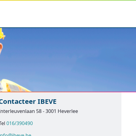
Contacteer IBEVE
Interleuvenlaan 58 - 3001 Heverlee
Tel
016/390490
info@ibeve.be