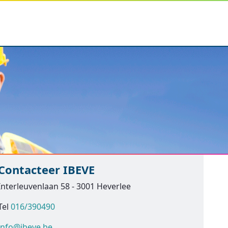
Contacteer IBEVE
Interleuvenlaan 58 - 3001 Heverlee
Tel
016/390490
info@ibeve.be