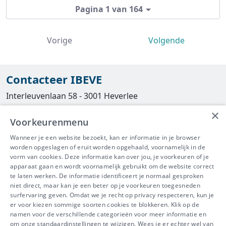
Pagina 1 van 164
Vorige
Volgende
Contacteer IBEVE
Interleuvenlaan 58 - 3001 Heverlee
×
Tel
016/390490
Voorkeurenmenu
info@ibeve.be
Wanneer je een website bezoekt, kan er informatie in je browser
worden opgeslagen of eruit worden opgehaald, voornamelijk in de
asbest@ibeve.be
vorm van cookies. Deze informatie kan over jou, je voorkeuren of je
apparaat gaan en wordt voornamelijk gebruikt om de website correct
Ondernemingsnummer: 0436 612 044
te laten werken. De informatie identificeert je normaal gesproken
niet direct, maar kan je een beter op je voorkeuren toegesneden
surfervaring geven. Omdat we je recht op privacy respecteren, kun je
er voor kiezen sommige soorten cookies te blokkeren. Klik op de
namen voor de verschillende categorieën voor meer informatie en
IBEVE maakt deel uit van Groep
om onze standaardinstellingen te wijzigen. Wees je er echter wel van