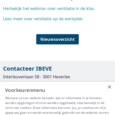
Herbekijk het webinar over ventilatie in de klas.
Lees meer over ventilatie op de werkplek.
Nieuwsoverzicht
Contacteer IBEVE
Interleuvenlaan 58 - 3001 Heverlee
×
Tel
016/390490
Voorkeurenmenu
info@ibeve.be
Wanneer je een website bezoekt, kan er informatie in je browser
worden opgeslagen of eruit worden opgehaald, voornamelijk in de
asbest@ibeve.be
vorm van cookies. Deze informatie kan over jou, je voorkeuren of je
apparaat gaan en wordt voornamelijk gebruikt om de website correct