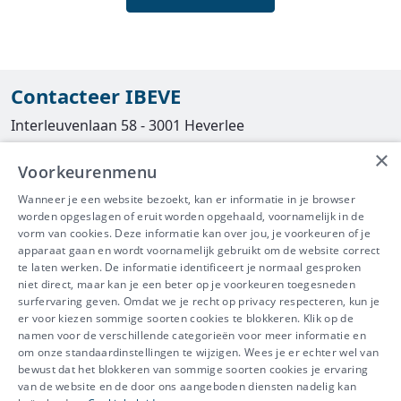
Contacteer IBEVE
Interleuvenlaan 58 - 3001 Heverlee
×
Tel
016/390490
Voorkeurenmenu
info@ibeve.be
Wanneer je een website bezoekt, kan er informatie in je browser
worden opgeslagen of eruit worden opgehaald, voornamelijk in de
asbest@ibeve.be
vorm van cookies. Deze informatie kan over jou, je voorkeuren of je
apparaat gaan en wordt voornamelijk gebruikt om de website correct
Ondernemingsnummer: 0436 612 044
te laten werken. De informatie identificeert je normaal gesproken
niet direct, maar kan je een beter op je voorkeuren toegesneden
surfervaring geven. Omdat we je recht op privacy respecteren, kun je
er voor kiezen sommige soorten cookies te blokkeren. Klik op de
namen voor de verschillende categorieën voor meer informatie en
IBEVE maakt deel uit van Groep
om onze standaardinstellingen te wijzigen. Wees je er echter wel van
bewust dat het blokkeren van sommige soorten cookies je ervaring
IDEWE
van de website en de door ons aangeboden diensten nadelig kan
Disclaimer
-
Privacy
-
Cookiebeleid