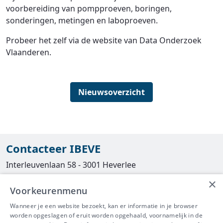
voorbereiding van pompproeven, boringen,
sonderingen, metingen en laboproeven.
Probeer het zelf via de website van Data Onderzoek
Vlaanderen.
Nieuwsoverzicht
Contacteer IBEVE
Interleuvenlaan 58 - 3001 Heverlee
×
Tel
016/390490
Voorkeurenmenu
info@ibeve.be
Wanneer je een website bezoekt, kan er informatie in je browser
worden opgeslagen of eruit worden opgehaald, voornamelijk in de