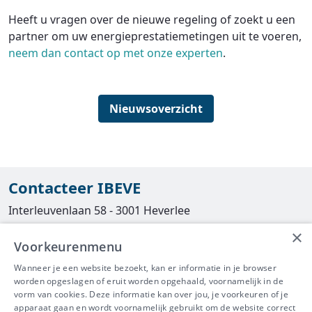
Heeft u vragen over de nieuwe regeling of zoekt u een
partner om uw energieprestatiemetingen uit te voeren,
neem dan contact op met onze experten
.
Nieuwsoverzicht
Contacteer IBEVE
Interleuvenlaan 58 - 3001 Heverlee
×
Tel
016/390490
Voorkeurenmenu
info@ibeve.be
Wanneer je een website bezoekt, kan er informatie in je browser
worden opgeslagen of eruit worden opgehaald, voornamelijk in de
asbest@ibeve.be
vorm van cookies. Deze informatie kan over jou, je voorkeuren of je
apparaat gaan en wordt voornamelijk gebruikt om de website correct