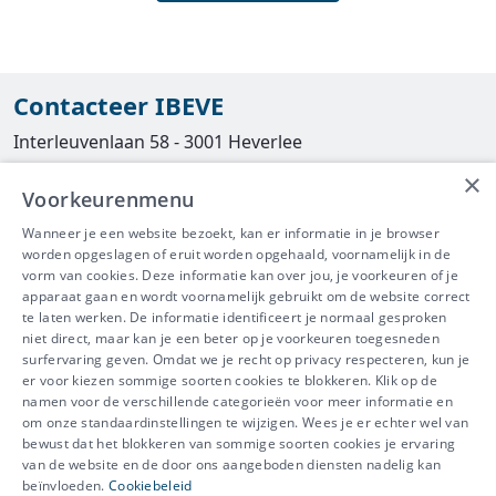
Contacteer IBEVE
Interleuvenlaan 58 - 3001 Heverlee
×
Tel
016/390490
Voorkeurenmenu
info@ibeve.be
Wanneer je een website bezoekt, kan er informatie in je browser
worden opgeslagen of eruit worden opgehaald, voornamelijk in de
asbest@ibeve.be
vorm van cookies. Deze informatie kan over jou, je voorkeuren of je
apparaat gaan en wordt voornamelijk gebruikt om de website correct
Ondernemingsnummer: 0436 612 044
te laten werken. De informatie identificeert je normaal gesproken
niet direct, maar kan je een beter op je voorkeuren toegesneden
surfervaring geven. Omdat we je recht op privacy respecteren, kun je
er voor kiezen sommige soorten cookies te blokkeren. Klik op de
namen voor de verschillende categorieën voor meer informatie en
IBEVE maakt deel uit van Groep
om onze standaardinstellingen te wijzigen. Wees je er echter wel van
bewust dat het blokkeren van sommige soorten cookies je ervaring
IDEWE
van de website en de door ons aangeboden diensten nadelig kan
Disclaimer
-
Privacy
-
Cookiebeleid
beïnvloeden.
Cookiebeleid