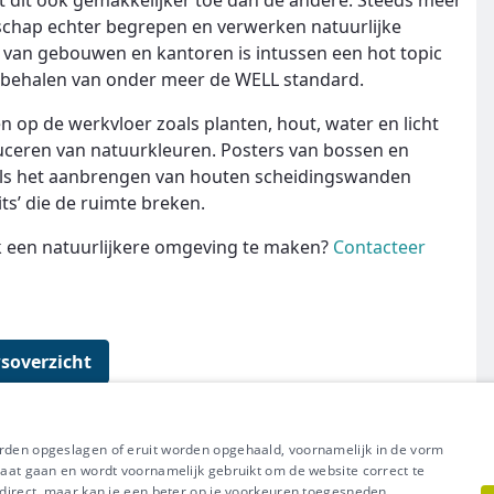
 dit ook gemakkelijker toe dan de andere. Steeds meer
schap echter begrepen en verwerken natuurlijke
 van gebouwen en kantoren is intussen een hot topic
 behalen van onder meer de WELL standard.
 op de werkvloer zoals planten, hout, water en licht
uceren van natuurkleuren. Posters van bossen en
 als het aanbrengen van houten scheidingswanden
ts’ die de ruimte breken.
 een natuurlijkere omgeving te maken?
Contacteer
soverzicht
orden opgeslagen of eruit worden opgehaald, voornamelijk in de vorm
raat gaan en wordt voornamelijk gebruikt om de website correct te
t direct, maar kan je een beter op je voorkeuren toegesneden