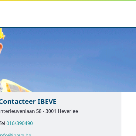
Contacteer IBEVE
Interleuvenlaan 58 - 3001 Heverlee
Tel
016/390490
info@ibeve.be