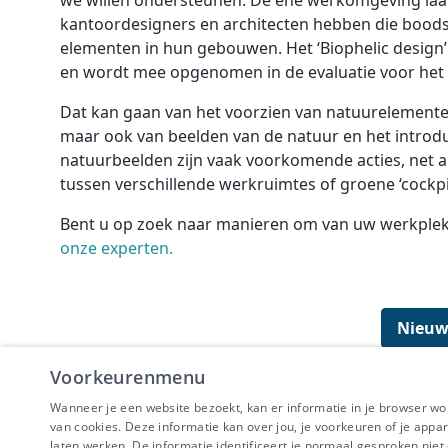
we willen ondersteunen. De ene werkomgeving laat
kantoordesigners en architecten hebben die bood
elementen in hun gebouwen. Het ‘Biophelic design’
en wordt mee opgenomen in de evaluatie voor het
Dat kan gaan van het voorzien van natuurelementen
maar ook van beelden van de natuur en het introd
natuurbeelden zijn vaak voorkomende acties, net
tussen verschillende werkruimtes of groene ‘cockpi
Bent u op zoek naar manieren om van uw werkplek
onze experten.
Nieuw
Voorkeurenmenu
Wanneer je een website bezoekt, kan er informatie in je browser w
van cookies. Deze informatie kan over jou, je voorkeuren of je appa
laten werken. De informatie identificeert je normaal gesproken nie