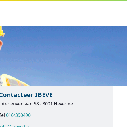
Contacteer IBEVE
Interleuvenlaan 58 - 3001 Heverlee
Tel
016/390490
info@ibeve.be