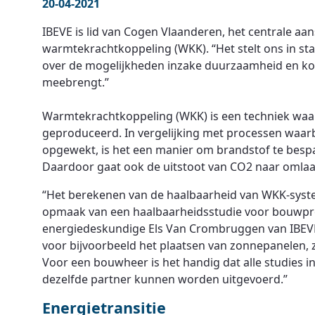
20-04-2021
IBEVE is lid van Cogen Vlaanderen, het centrale aa
warmtekrachtkoppeling (WKK). “Het stelt ons in st
over de mogelijkheden inzake duurzaamheid en kost
meebrengt.”
Warmtekrachtkoppeling (WKK) is een techniek waarbi
geproduceerd. In vergelijking met processen waarb
opgewekt, is het een manier om brandstof te besp
Daardoor gaat ook de uitstoot van CO2 naar omla
“Het berekenen van de haalbaarheid van WKK-system
opmaak van een haalbaarheidsstudie voor bouwpro
energiedeskundige Els Van Crombruggen van IBEVE
voor bijvoorbeeld het plaatsen van zonnepanelen, z
Voor een bouwheer is het handig dat alle studies 
dezelfde partner kunnen worden uitgevoerd.”
Energietransitie