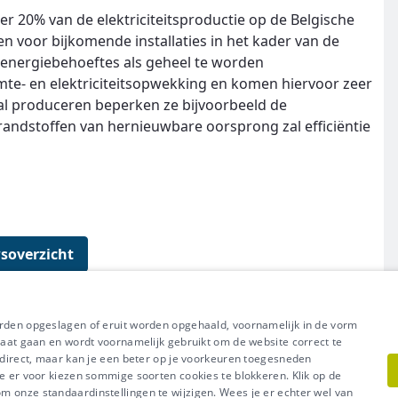
20% van de elektriciteitsproductie op de Belgische
n voor bijkomende installaties in het kader van de
e energiebehoeftes als geheel te worden
mte- en elektriciteitsopwekking en komen hiervoor zeer
l produceren beperken ze bijvoorbeeld de
randstoffen van hernieuwbare oorsprong zal efficiëntie
soverzicht
orden opgeslagen of eruit worden opgehaald, voornamelijk in de vorm
raat gaan en wordt voornamelijk gebruikt om de website correct te
t direct, maar kan je een beter op je voorkeuren toegesneden
e er voor kiezen sommige soorten cookies te blokkeren. Klik op de
l uit van Groep IDEWE
 onze standaardinstellingen te wijzigen. Wees je er echter wel van
Meer vragen? Neem met