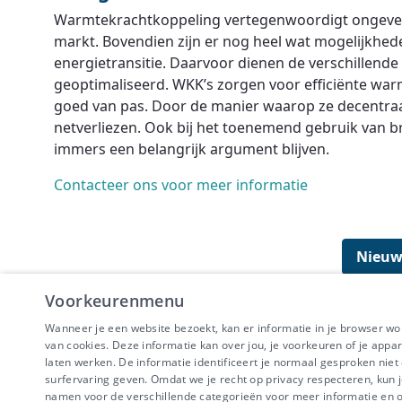
Warmtekrachtkoppeling vertegenwoordigt ongeveer 
markt. Bovendien zijn er nog heel wat mogelijkhede
energietransitie. Daarvoor dienen de verschillend
geoptimaliseerd. WKK’s zorgen voor efficiënte war
goed van pas. Door de manier waarop ze decentraa
netverliezen. Ook bij het toenemend gebruik van b
immers een belangrijk argument blijven.
Contacteer ons voor meer informatie
Nieuw
Voorkeurenmenu
Wanneer je een website bezoekt, kan er informatie in je browser w
van cookies. Deze informatie kan over jou, je voorkeuren of je appa
laten werken. De informatie identificeert je normaal gesproken nie
surfervaring geven. Omdat we je recht op privacy respecteren, kun j
IBEVE maakt dee
namen voor de verschillende categorieën voor meer informatie en om