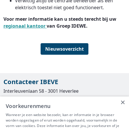
Verwittig altijd de centrale beheerder als een
elektrisch toestel niet goed functioneert.
Voor meer informatie kan u steeds terecht bij
uw
regionaal kantoor
van Groep IDEWE.
Nieuwsoverzicht
Contacteer IBEVE
Interleuvenlaan 58 - 3001 Heverlee
×
Tel
016/390490
Voorkeurenmenu
info@ibeve.be
Wanneer je een website bezoekt, kan er informatie in je browser
worden opgeslagen of eruit worden opgehaald, voornamelijk in de
asbest@ibeve.be
vorm van cookies. Deze informatie kan over jou, je voorkeuren of je