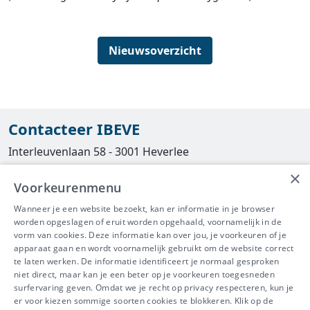
Nieuwsoverzicht
Contacteer IBEVE
Interleuvenlaan 58 - 3001 Heverlee
×
Tel
016/390490
Voorkeurenmenu
info@ibeve.be
Wanneer je een website bezoekt, kan er informatie in je browser
worden opgeslagen of eruit worden opgehaald, voornamelijk in de
asbest@ibeve.be
vorm van cookies. Deze informatie kan over jou, je voorkeuren of je
apparaat gaan en wordt voornamelijk gebruikt om de website correct
Ondernemingsnummer: 0436 612 044
te laten werken. De informatie identificeert je normaal gesproken
niet direct, maar kan je een beter op je voorkeuren toegesneden
surfervaring geven. Omdat we je recht op privacy respecteren, kun je
er voor kiezen sommige soorten cookies te blokkeren. Klik op de