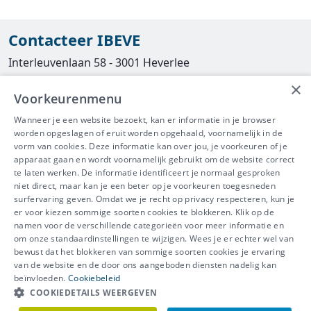
Contacteer IBEVE
Interleuvenlaan 58 - 3001 Heverlee
×
Tel
016/390490
Voorkeurenmenu
info@ibeve.be
Wanneer je een website bezoekt, kan er informatie in je browser
worden opgeslagen of eruit worden opgehaald, voornamelijk in de
asbest@ibeve.be
vorm van cookies. Deze informatie kan over jou, je voorkeuren of je
apparaat gaan en wordt voornamelijk gebruikt om de website correct
Ondernemingsnummer: 0436 612 044
te laten werken. De informatie identificeert je normaal gesproken
niet direct, maar kan je een beter op je voorkeuren toegesneden
surfervaring geven. Omdat we je recht op privacy respecteren, kun je
er voor kiezen sommige soorten cookies te blokkeren. Klik op de
namen voor de verschillende categorieën voor meer informatie en
IBEVE maakt deel uit van Groep
om onze standaardinstellingen te wijzigen. Wees je er echter wel van
bewust dat het blokkeren van sommige soorten cookies je ervaring
IDEWE
van de website en de door ons aangeboden diensten nadelig kan
Disclaimer
-
Privacy
-
Cookiebeleid
beïnvloeden.
Cookiebeleid
Meer vragen? Neem
COOKIEDETAILS WEERGEVEN
Contacteer ons
meteen contact op.