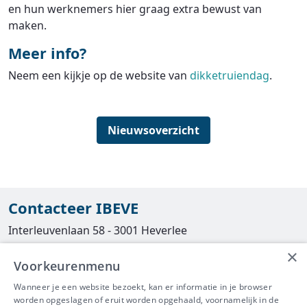
en hun werknemers hier graag extra bewust van
maken.
Meer info?
Neem een kijkje op de website van
dikketruiendag
.
Nieuwsoverzicht
Contacteer IBEVE
Interleuvenlaan 58 - 3001 Heverlee
×
Tel
016/390490
Voorkeurenmenu
info@ibeve.be
Wanneer je een website bezoekt, kan er informatie in je browser
worden opgeslagen of eruit worden opgehaald, voornamelijk in de