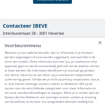
Contacteer IBEVE
Interleuvenlaan 58 - 3001 Heverlee
×
Tel
016/390490
Voorkeurenmenu
info@ibeve.be
Wanneer je een website bezoekt, kan er informatie in je browser
worden opgeslagen of eruit worden opgehaald, voornamelijk in de
asbest@ibeve.be
vorm van cookies. Deze informatie kan over jou, je voorkeuren of je
apparaat gaan en wordt voornamelijk gebruikt om de website correct
Ondernemingsnummer: 0436 612 044
te laten werken. De informatie identificeert je normaal gesproken
niet direct, maar kan je een beter op je voorkeuren toegesneden
surfervaring geven. Omdat we je recht op privacy respecteren, kun je
er voor kiezen sommige soorten cookies te blokkeren. Klik op de
namen voor de verschillende categorieën voor meer informatie en
IBEVE maakt deel uit van Groep
om onze standaardinstellingen te wijzigen. Wees je er echter wel van
bewust dat het blokkeren van sommige soorten cookies je ervaring
IDEWE
van de website en de door ons aangeboden diensten nadelig kan
Disclaimer
-
Privacy
-
Cookiebeleid