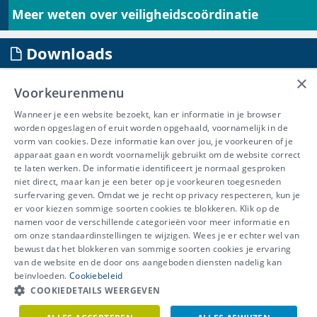
Meer weten over veiligheidscoördinatie
Downloads
×
aanvraag offerte veiligheidscoördinatie en EPB
Voorkeurenmenu
Overzicht toepassing van
Wanneer je een website bezoekt, kan er informatie in je browser
Veiligheidscoördinatie.png
worden opgeslagen of eruit worden opgehaald, voornamelijk in de
Welzijnswet van 4 augustus 1996.pdf
vorm van cookies. Deze informatie kan over jou, je voorkeuren of je
Koninklijk Besluit van 25 januari 2001.pdf
apparaat gaan en wordt voornamelijk gebruikt om de website correct
Getuigenis WZC Ave Maria
te laten werken. De informatie identificeert je normaal gesproken
niet direct, maar kan je een beter op je voorkeuren toegesneden
surfervaring geven. Omdat we je recht op privacy respecteren, kun je
er voor kiezen sommige soorten cookies te blokkeren. Klik op de
namen voor de verschillende categorieën voor meer informatie en
IBEVE maakt deel uit van Groep
om onze standaardinstellingen te wijzigen. Wees je er echter wel van
bewust dat het blokkeren van sommige soorten cookies je ervaring
IDEWE
van de website en de door ons aangeboden diensten nadelig kan
Disclaimer
-
Privacy
-
Cookiebeleid
beïnvloeden.
Cookiebeleid
Meer vragen? Neem
COOKIEDETAILS WEERGEVEN
Contacteer ons
meteen contact op.