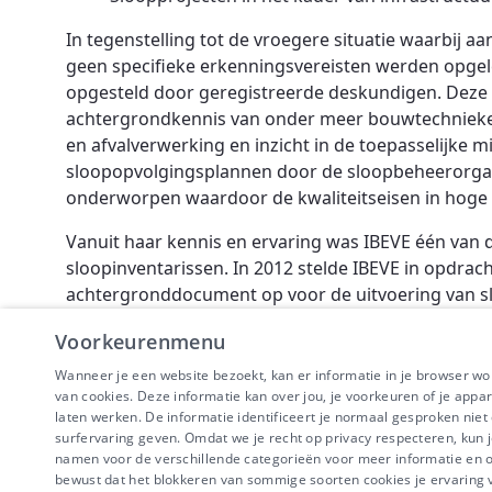
In tegenstelling tot de vroegere situatie waarbij 
geen specifieke erkenningsvereisten werden opgel
opgesteld door geregistreerde deskundigen. Dez
achtergrondkennis van onder meer bouwtechnieke
en afvalverwerking en inzicht in de toepasselijke
sloopopvolgingsplannen door de sloopbeheerorgan
onderworpen waardoor de kwaliteitseisen in hoge 
Vanuit haar kennis en ervaring was IBEVE één van 
sloopinventarissen. In 2012 stelde IBEVE in opdra
achtergronddocument op voor de uitvoering van s
sloopopvolgingsplannen bouwt in grote mate verd
Voorkeurenmenu
Wanneer je een website bezoekt, kan er informatie in je browser w
van cookies. Deze informatie kan over jou, je voorkeuren of je appa
laten werken. De informatie identificeert je normaal gesproken nie
surfervaring geven. Omdat we je recht op privacy respecteren, kun j
IBEVE maakt dee
namen voor de verschillende categorieën voor meer informatie en om
Disclaimer
-
Priv
bewust dat het blokkeren van sommige soorten cookies je ervaring