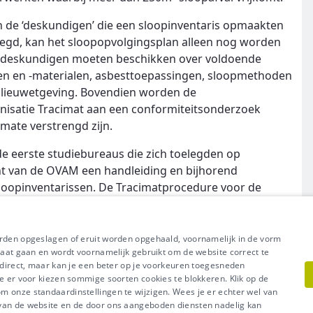
aan de ‘deskundigen’ die een sloopinventaris opmaakten
egd, kan het sloopopvolgingsplan alleen nog worden
e deskundigen moeten beschikken over voldoende
n en -materialen, asbesttoepassingen, sloopmethoden
 milieuwetgeving. Bovendien worden de
isatie Tracimat aan een conformiteitsonderzoek
mate verstrengd zijn.
de eerste studiebureaus die zich toelegden op
cht van de OVAM een handleiding en bijhorend
loopinventarissen. De Tracimatprocedure voor de
er op deze handleidingen.
orden opgeslagen of eruit worden opgehaald, voornamelijk in de vorm
raat gaan en wordt voornamelijk gebruikt om de website correct te
t direct, maar kan je een beter op je voorkeuren toegesneden
e er voor kiezen sommige soorten cookies te blokkeren. Klik op de
l uit van Groep IDEWE
 onze standaardinstellingen te wijzigen. Wees je er echter wel van
Meer vragen? Neem met
acy
-
Cookiebeleid
 van de website en de door ons aangeboden diensten nadelig kan