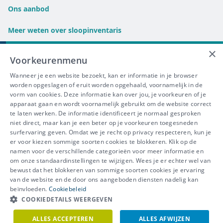
Ons aanbod
Meer weten over sloopinventaris
×
FAQ
Voorkeurenmenu
Wanneer je een website bezoekt, kan er informatie in je browser
Links
worden opgeslagen of eruit worden opgehaald, voornamelijk in de
vorm van cookies. Deze informatie kan over jou, je voorkeuren of je
Tracimat
apparaat gaan en wordt voornamelijk gebruikt om de website correct
Selectief slopen
te laten werken. De informatie identificeert je normaal gesproken
niet direct, maar kan je een beter op je voorkeuren toegesneden
surfervaring geven. Omdat we je recht op privacy respecteren, kun je
er voor kiezen sommige soorten cookies te blokkeren. Klik op de
namen voor de verschillende categorieën voor meer informatie en
IBEVE maakt deel uit van Groep
om onze standaardinstellingen te wijzigen. Wees je er echter wel van
bewust dat het blokkeren van sommige soorten cookies je ervaring
IDEWE
van de website en de door ons aangeboden diensten nadelig kan
Disclaimer
-
Privacy
-
Cookiebeleid
beïnvloeden.
Cookiebeleid
Meer vragen? Neem
COOKIEDETAILS WEERGEVEN
Contacteer ons
meteen contact op.
ALLES ACCEPTEREN
ALLES AFWIJZEN