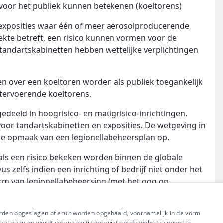
co voor het publiek kunnen betekenen (koeltorens)
n exposities waar één of meer aërosolproducerende
iekte betreft, een risico kunnen vormen voor de
 tandartskabinetten hebben wettelijke verplichtingen
n over een koeltoren worden als publiek toegankelijk
atervoerende koeltorens.
edeeld in hoogrisico- en matigrisico-inrichtingen.
voor tandartskabinetten en exposities. De wetgeving in
hte opmaak van een legionellabeheersplan op.
 als een risico bekeken worden binnen de globale
us zelfs indien een inrichting of bedrijf niet onder het
vorm van legionellabeheersing (met het oog op
orden opgeslagen of eruit worden opgehaald, voornamelijk in de vorm
raat gaan en wordt voornamelijk gebruikt om de website correct te