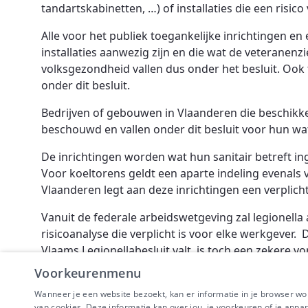
tandartskabinetten, …) of installaties die een risi
Alle voor het publiek toegankelijke inrichtingen e
installaties aanwezig zijn en die wat de veteranenz
volksgezondheid vallen dus onder het besluit. Ook
onder dit besluit.
Bedrijven of gebouwen in Vlaanderen die beschikke
beschouwd en vallen onder dit besluit voor hun w
De inrichtingen worden wat hun sanitair betreft ing
Voor koeltorens geldt een aparte indeling evenals 
Vlaanderen legt aan deze inrichtingen een verplic
Vanuit de federale arbeidswetgeving zal legionella
risicoanalyse die verplicht is voor elke werkgever. D
Vlaams Legionellabesluit valt, is toch een zekere 
bescherming van werknemers) van toepassing.
Voorkeurenmenu
Wanneer je een website bezoekt, kan er informatie in je browser w
van cookies. Deze informatie kan over jou, je voorkeuren of je appa