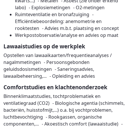
kwarts...) - Metalen - Asbest (zie onder erkend
labo) - Explosiemetingen - O2-metingen
Ruimteventilatie en bronafzuiging -
Efficiëntiebeoordeling: anemometrie en
rooktesten - Advies m.b.t. plaatsing en concept
Werkpostobservatie/analyse en advies op maat
Lawaaistudies op de werkplek
Opstellen van lawaaikaarten/frequentieanalyses /
nagalmmetingen - Persoonsgebonden
geluidsdosismetingen - Saneringsadvies,
lawaaibeheersing,... - Opleiding en advies
Comfortstudies en klachtenonderzoek
Binnenklimaatstudies, tochtproblematiek en
ventilatiegraad (CO2) - Biologische agentia (schimmels,
bacteriën, huisstofmijt,...) o.a. bij vochtproblemen,
luchtbevochtiging - Rookgassen, organische
componenten,... - Akoestisch comfort (lawaaistudie) -