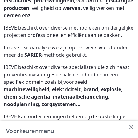
installaties
,
procesveiligheid
, werken met
gevaarlijke
producten
, veiligheid op
werven
, veilig werken met
derden
enz.
IBEVE beschikt over diverse methodieken om dergelijke
projecten professioneel en efficiënt aan te pakken.
Inzake risicoanalyse welzijn op het werk wordt onder
meer de
SARIER
-methode gebruikt.
IBEVE beschikt over diverse specialisten die zich naast
preventieadviseur gespecialiseerd hebben in een
specifiek domein zoals bijvoorbeeld
machineveiligheid, elektriciteit, brand, explosie
,
chemische agentia
,
materiaalbehandeling
,
noodplanning, zorgsystemen…
IBEVE kan ondernemingen helpen bij de opstelling en
implementatie van zorgsystemen zoals
OHSAS
of
VCA
.
×
Voorkeurenmenu