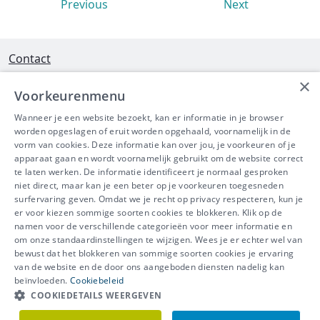
Previous
Next
Contact
×
Interleuvenlaan 58 - 3001 Heverlee
Voorkeurenmenu
Tel 016/390490
Wanneer je een website bezoekt, kan er informatie in je browser
worden opgeslagen of eruit worden opgehaald, voornamelijk in de
info@ibeve.be
vorm van cookies. Deze informatie kan over jou, je voorkeuren of je
apparaat gaan en wordt voornamelijk gebruikt om de website correct
Ondernemingsnummer: 0436 612 044
te laten werken. De informatie identificeert je normaal gesproken
niet direct, maar kan je een beter op je voorkeuren toegesneden
surfervaring geven. Omdat we je recht op privacy respecteren, kun je
er voor kiezen sommige soorten cookies te blokkeren. Klik op de
namen voor de verschillende categorieën voor meer informatie en
IBEVE maakt deel uit van Groep
om onze standaardinstellingen te wijzigen. Wees je er echter wel van
bewust dat het blokkeren van sommige soorten cookies je ervaring
IDEWE
van de website en de door ons aangeboden diensten nadelig kan
Disclaimer
-
Privacy
-
Cookiebeleid
beïnvloeden.
Cookiebeleid
Meer vragen? Neem
COOKIEDETAILS WEERGEVEN
Contacteer ons
meteen contact op.