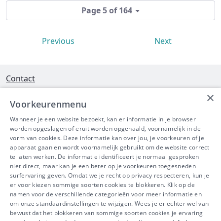
Page 5 of 164
Previous
Next
Contact
×
Interleuvenlaan 58 - 3001 Heverlee
Voorkeurenmenu
Tel 016/390490
Wanneer je een website bezoekt, kan er informatie in je browser
worden opgeslagen of eruit worden opgehaald, voornamelijk in de
info@ibeve.be
vorm van cookies. Deze informatie kan over jou, je voorkeuren of je
apparaat gaan en wordt voornamelijk gebruikt om de website correct
Ondernemingsnummer: 0436 612 044
te laten werken. De informatie identificeert je normaal gesproken
niet direct, maar kan je een beter op je voorkeuren toegesneden
surfervaring geven. Omdat we je recht op privacy respecteren, kun je
er voor kiezen sommige soorten cookies te blokkeren. Klik op de
namen voor de verschillende categorieën voor meer informatie en
IBEVE maakt deel uit van Groep
om onze standaardinstellingen te wijzigen. Wees je er echter wel van
bewust dat het blokkeren van sommige soorten cookies je ervaring
IDEWE