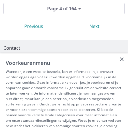
Page 4 of 164
Previous
Next
Contact
×
Interleuvenlaan 58 - 3001 Heverlee
Voorkeurenmenu
Tel 016/390490
Wanneer je een website bezoekt, kan er informatie in je browser
worden opgeslagen of eruit worden opgehaald, voornamelijk in de
info@ibeve.be
vorm van cookies. Deze informatie kan over jou, je voorkeuren of je
apparaat gaan en wordt voornamelijk gebruikt om de website correct
Ondernemingsnummer: 0436 612 044
te laten werken. De informatie identificeert je normaal gesproken
niet direct, maar kan je een beter op je voorkeuren toegesneden
surfervaring geven. Omdat we je recht op privacy respecteren, kun je
er voor kiezen sommige soorten cookies te blokkeren. Klik op de
namen voor de verschillende categorieën voor meer informatie en
IBEVE maakt deel uit van Groep
om onze standaardinstellingen te wijzigen. Wees je er echter wel van
bewust dat het blokkeren van sommige soorten cookies je ervaring
IDEWE