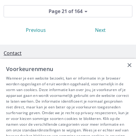
Page 21 of 164
Previous
Next
Contact
×
Interleuvenlaan 58 - 3001 Heverlee
Voorkeurenmenu
Tel 016/390490
Wanneer je een website bezoekt, kan er informatie in je browser
worden opgeslagen of eruit worden opgehaald, voornamelijk in de
info@ibeve.be
vorm van cookies. Deze informatie kan over jou, je voorkeuren of je
apparaat gaan en wordt voornamelijk gebruikt om de website correct
Ondernemingsnummer: 0436 612 044
te laten werken. De informatie identificeert je normaal gesproken
niet direct, maar kan je een beter op je voorkeuren toegesneden
surfervaring geven. Omdat we je recht op privacy respecteren, kun je
er voor kiezen sommige soorten cookies te blokkeren. Klik op de
namen voor de verschillende categorieën voor meer informatie en
IBEVE maakt deel uit van Groep
om onze standaardinstellingen te wijzigen. Wees je er echter wel van
bewust dat het blokkeren van sommige soorten cookies je ervaring