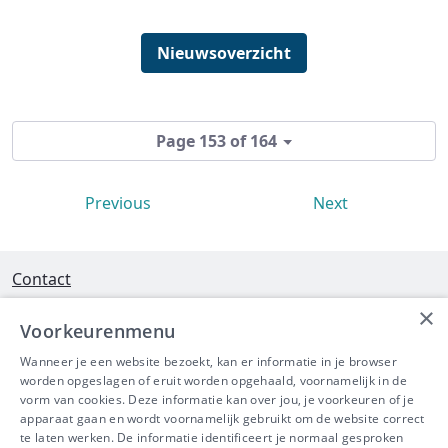
Nieuwsoverzicht
Page 153 of 164
Previous
Next
Contact
×
Interleuvenlaan 58 - 3001 Heverlee
Voorkeurenmenu
Tel 016/390490
Wanneer je een website bezoekt, kan er informatie in je browser
worden opgeslagen of eruit worden opgehaald, voornamelijk in de
info@ibeve.be
vorm van cookies. Deze informatie kan over jou, je voorkeuren of je
apparaat gaan en wordt voornamelijk gebruikt om de website correct
Ondernemingsnummer: 0436 612 044
te laten werken. De informatie identificeert je normaal gesproken