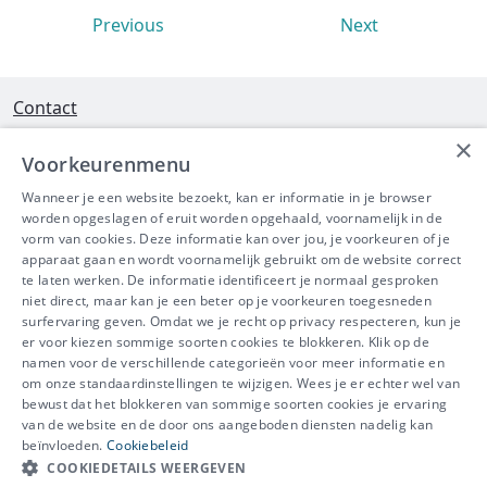
Previous
Next
Contact
×
Interleuvenlaan 58 - 3001 Heverlee
Voorkeurenmenu
Tel 016/390490
Wanneer je een website bezoekt, kan er informatie in je browser
worden opgeslagen of eruit worden opgehaald, voornamelijk in de
info@ibeve.be
vorm van cookies. Deze informatie kan over jou, je voorkeuren of je
apparaat gaan en wordt voornamelijk gebruikt om de website correct
Ondernemingsnummer: 0436 612 044
te laten werken. De informatie identificeert je normaal gesproken
niet direct, maar kan je een beter op je voorkeuren toegesneden
surfervaring geven. Omdat we je recht op privacy respecteren, kun je
er voor kiezen sommige soorten cookies te blokkeren. Klik op de
namen voor de verschillende categorieën voor meer informatie en
IBEVE maakt deel uit van Groep
om onze standaardinstellingen te wijzigen. Wees je er echter wel van
bewust dat het blokkeren van sommige soorten cookies je ervaring
IDEWE
van de website en de door ons aangeboden diensten nadelig kan
Disclaimer
-
Privacy
-
Cookiebeleid
beïnvloeden.
Cookiebeleid
Meer vragen? Neem
COOKIEDETAILS WEERGEVEN
Contacteer ons