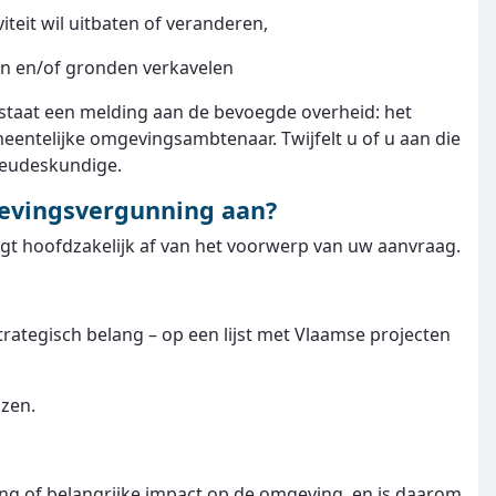
viteit wil uitbaten of veranderen,
n en/of gronden verkavelen
olstaat een melding aan de bevoegde overheid: het
entelijke omgevingsambtenaar. Twijfelt u of u aan die
ieudeskundige.
gevingsvergunning aan?
t hoofdzakelijk af van het voorwerp van uw aanvraag.
rategisch belang – op een lijst met Vlaamse projecten
nzen.
ng of belangrijke impact op de omgeving, en is daarom