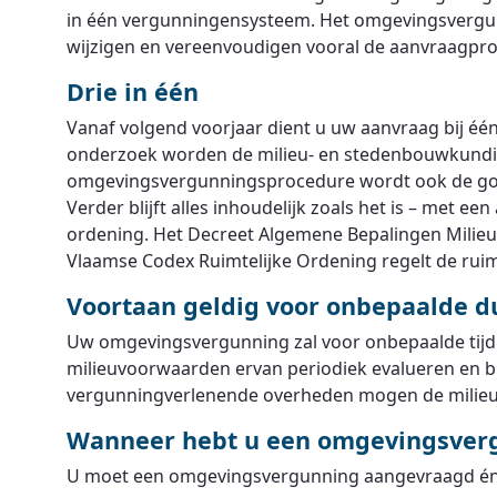
in één vergunningensysteem. Het omgevingsvergu
wijzigen en vereenvoudigen vooral de aanvraagpr
Drie in één
Vanaf volgend voorjaar dient u uw aanvraag bij éé
onderzoek worden de milieu- en stedenbouwkundig
omgevingsvergunningsprocedure wordt ook de g
Verder blijft alles inhoudelijk zoals het is – met ee
ordening. Het Decreet Algemene Bepalingen Milieube
Vlaamse Codex Ruimtelijke Ordening regelt de ruim
Voortaan geldig voor onbepaalde d
Uw omgevingsvergunning zal voor onbepaalde tijd 
milieuvoorwaarden ervan periodiek evalueren en bi
vergunningverlenende overheden mogen de milieuv
Wanneer hebt u een omgevingsver
U moet een omgevingsvergunning aangevraagd én