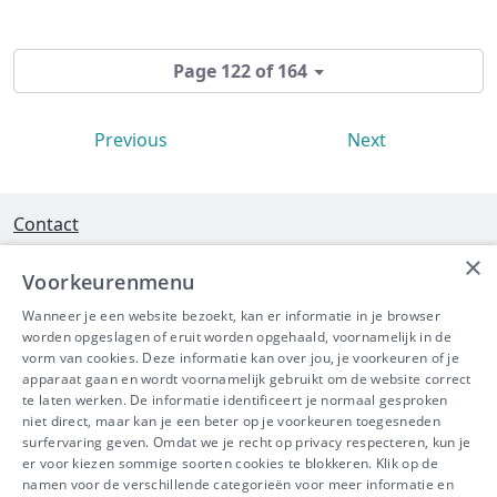
Page 122 of 164
Previous
Next
Contact
×
Interleuvenlaan 58 - 3001 Heverlee
Voorkeurenmenu
Tel 016/390490
Wanneer je een website bezoekt, kan er informatie in je browser
worden opgeslagen of eruit worden opgehaald, voornamelijk in de
info@ibeve.be
vorm van cookies. Deze informatie kan over jou, je voorkeuren of je
apparaat gaan en wordt voornamelijk gebruikt om de website correct
Ondernemingsnummer: 0436 612 044
te laten werken. De informatie identificeert je normaal gesproken
niet direct, maar kan je een beter op je voorkeuren toegesneden
surfervaring geven. Omdat we je recht op privacy respecteren, kun je
er voor kiezen sommige soorten cookies te blokkeren. Klik op de
namen voor de verschillende categorieën voor meer informatie en