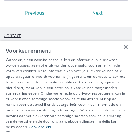
Previous
Next
Contact
×
Interleuvenlaan 58 - 3001 Heverlee
Voorkeurenmenu
Tel 016/390490
Wanneer je een website bezoekt, kan er informatie in je browser
worden opgeslagen of eruit worden opgehaald, voornamelijk in de
info@ibeve.be
vorm van cookies. Deze informatie kan over jou, je voorkeuren of je
apparaat gaan en wordt voornamelijk gebruikt om de website correct
Ondernemingsnummer: 0436 612 044
te laten werken. De informatie identificeert je normaal gesproken
niet direct, maar kan je een beter op je voorkeuren toegesneden
surfervaring geven. Omdat we je recht op privacy respecteren, kun je
er voor kiezen sommige soorten cookies te blokkeren. Klik op de
namen voor de verschillende categorieën voor meer informatie en
IBEVE maakt deel uit van Groep
om onze standaardinstellingen te wijzigen. Wees je er echter wel van
bewust dat het blokkeren van sommige soorten cookies je ervaring
IDEWE
van de website en de door ons aangeboden diensten nadelig kan
Disclaimer
-
Privacy
-
Cookiebeleid
beïnvloeden.
Cookiebeleid