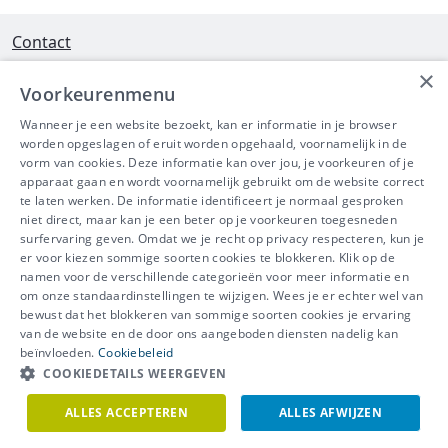
Contact
×
Interleuvenlaan 58 - 3001 Heverlee
Voorkeurenmenu
Tel 016/390490
Wanneer je een website bezoekt, kan er informatie in je browser
worden opgeslagen of eruit worden opgehaald, voornamelijk in de
info@ibeve.be
vorm van cookies. Deze informatie kan over jou, je voorkeuren of je
apparaat gaan en wordt voornamelijk gebruikt om de website correct
Ondernemingsnummer: 0436 612 044
te laten werken. De informatie identificeert je normaal gesproken
niet direct, maar kan je een beter op je voorkeuren toegesneden
surfervaring geven. Omdat we je recht op privacy respecteren, kun je
er voor kiezen sommige soorten cookies te blokkeren. Klik op de
namen voor de verschillende categorieën voor meer informatie en
IBEVE maakt deel uit van Groep
om onze standaardinstellingen te wijzigen. Wees je er echter wel van
bewust dat het blokkeren van sommige soorten cookies je ervaring
IDEWE
van de website en de door ons aangeboden diensten nadelig kan
Disclaimer
-
Privacy
-
Cookiebeleid
beïnvloeden.
Cookiebeleid
Meer vragen? Neem
COOKIEDETAILS WEERGEVEN
Contacteer ons
meteen contact op.
ALLES ACCEPTEREN
ALLES AFWIJZEN