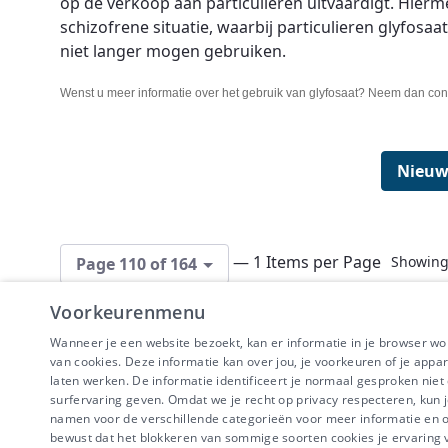
op de verkoop aan particulieren uitvaardigt. Hier
schizofrene situatie, waarbij particulieren glyf
niet langer mogen gebruiken.
Wenst u meer informatie over het gebruik van glyfosaat? Neem dan con
Nieuw
— 1 Items per Page
Showing 
Page 110 of 164
Voorkeurenmenu
Wanneer je een website bezoekt, kan er informatie in je browser w
van cookies. Deze informatie kan over jou, je voorkeuren of je appa
laten werken. De informatie identificeert je normaal gesproken nie
surfervaring geven. Omdat we je recht op privacy respecteren, kun j
IBEVE maakt dee
namen voor de verschillende categorieën voor meer informatie en om
Disclaimer
-
Priv
bewust dat het blokkeren van sommige soorten cookies je ervaring