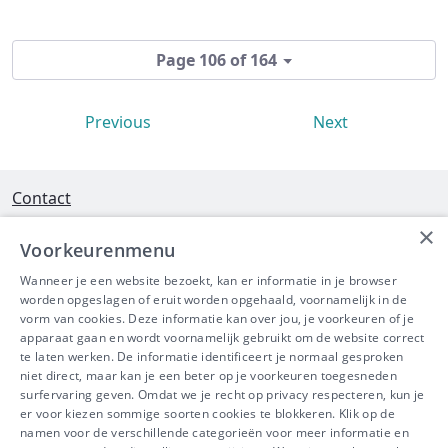
Page 106 of 164
Previous
Next
Contact
×
Interleuvenlaan 58 - 3001 Heverlee
Voorkeurenmenu
Tel 016/390490
Wanneer je een website bezoekt, kan er informatie in je browser
worden opgeslagen of eruit worden opgehaald, voornamelijk in de
info@ibeve.be
vorm van cookies. Deze informatie kan over jou, je voorkeuren of je
apparaat gaan en wordt voornamelijk gebruikt om de website correct
Ondernemingsnummer: 0436 612 044
te laten werken. De informatie identificeert je normaal gesproken
niet direct, maar kan je een beter op je voorkeuren toegesneden
surfervaring geven. Omdat we je recht op privacy respecteren, kun je
er voor kiezen sommige soorten cookies te blokkeren. Klik op de
namen voor de verschillende categorieën voor meer informatie en