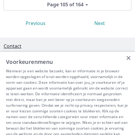
Page 105 of 164
Previous
Next
Contact
×
Interleuvenlaan 58 - 3001 Heverlee
Voorkeurenmenu
Tel 016/390490
Wanneer je een website bezoekt, kan er informatie in je browser
worden opgeslagen of eruit worden opgehaald, voornamelijk in de
info@ibeve.be
vorm van cookies. Deze informatie kan over jou, je voorkeuren of je
apparaat gaan en wordt voornamelijk gebruikt om de website correct
Ondernemingsnummer: 0436 612 044
te laten werken. De informatie identificeert je normaal gesproken
niet direct, maar kan je een beter op je voorkeuren toegesneden
surfervaring geven. Omdat we je recht op privacy respecteren, kun je
er voor kiezen sommige soorten cookies te blokkeren. Klik op de
namen voor de verschillende categorieën voor meer informatie en
IBEVE maakt deel uit van Groep
om onze standaardinstellingen te wijzigen. Wees je er echter wel van
bewust dat het blokkeren van sommige soorten cookies je ervaring
IDEWE
van de website en de door ons aangeboden diensten nadelig kan