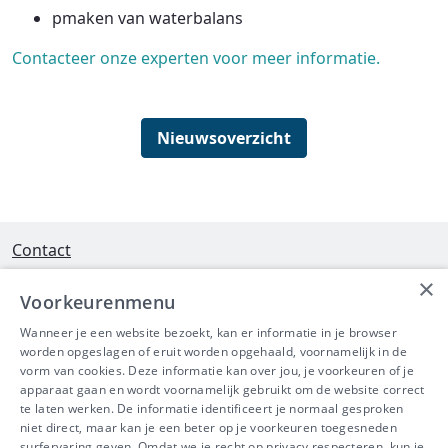
pmaken van waterbalans
Contacteer onze experten voor meer informatie.
Nieuwsoverzicht
Contact
×
Interleuvenlaan 58 - 3001 Heverlee
Voorkeurenmenu
Tel 016/390490
Wanneer je een website bezoekt, kan er informatie in je browser
worden opgeslagen of eruit worden opgehaald, voornamelijk in de
info@ibeve.be
vorm van cookies. Deze informatie kan over jou, je voorkeuren of je
apparaat gaan en wordt voornamelijk gebruikt om de website correct
Ondernemingsnummer: 0436 612 044
te laten werken. De informatie identificeert je normaal gesproken
niet direct, maar kan je een beter op je voorkeuren toegesneden
surfervaring geven. Omdat we je recht op privacy respecteren, kun je