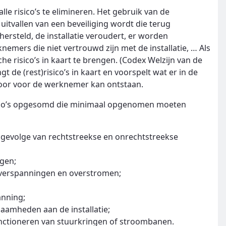
lle risico’s te elimineren. Het gebruik van de
j uitvallen van een beveiliging wordt die terug
rsteld, de installatie veroudert, er worden
ers die niet vertrouwd zijn met de installatie, … Als
e risico’s in kaart te brengen. (Codex Welzijn van de
t de (rest)risico’s in kaart en voorspelt wat er in de
oor voor de werknemer kan ontstaan.
 risico’s opgesomd die minimaal opgenomen moeten
 gevolge van rechtstreekse en onrechtstreekse
ngen;
overspanningen en overstromen;
anning;
zaamheden aan de installatie;
 functioneren van stuurkringen of stroombanen.