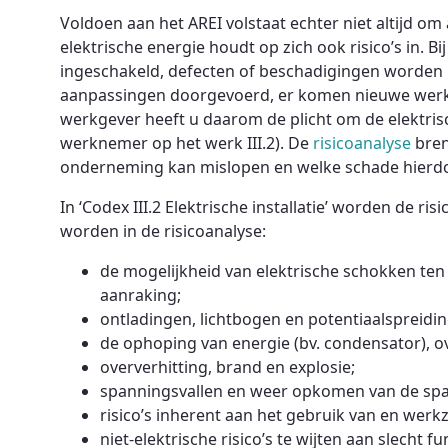
Voldoen aan het AREI volstaat echter niet altijd om a
elektrische energie houdt op zich ook risico’s in. Bi
ingeschakeld, defecten of beschadigingen worden he
aanpassingen doorgevoerd, er komen nieuwe werknem
werkgever heeft u daarom de plicht om de elektrisch
werknemer op het werk III.2). De
risicoanalyse
breng
onderneming kan mislopen en welke schade hierd
In ‘Codex III.2 Elektrische installatie’ worden de
worden in de risicoanalyse:
de mogelijkheid van elektrische schokken ten
aanraking;
ontladingen, lichtbogen en potentiaalspreidi
de ophoping van energie (bv. condensator), 
oververhitting, brand en explosie;
spanningsvallen en weer opkomen van de sp
risico’s inherent aan het gebruik van en werk
niet-elektrische risico’s te wijten aan slecht