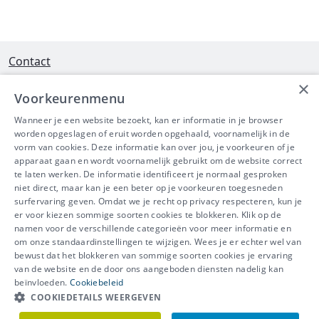
Contact
×
Interleuvenlaan 58 - 3001 Heverlee
Voorkeurenmenu
Tel 016/390490
Wanneer je een website bezoekt, kan er informatie in je browser
worden opgeslagen of eruit worden opgehaald, voornamelijk in de
info@ibeve.be
vorm van cookies. Deze informatie kan over jou, je voorkeuren of je
apparaat gaan en wordt voornamelijk gebruikt om de website correct
Ondernemingsnummer: 0436 612 044
te laten werken. De informatie identificeert je normaal gesproken
niet direct, maar kan je een beter op je voorkeuren toegesneden
surfervaring geven. Omdat we je recht op privacy respecteren, kun je
er voor kiezen sommige soorten cookies te blokkeren. Klik op de
namen voor de verschillende categorieën voor meer informatie en
IBEVE maakt deel uit van Groep
om onze standaardinstellingen te wijzigen. Wees je er echter wel van
bewust dat het blokkeren van sommige soorten cookies je ervaring
IDEWE
van de website en de door ons aangeboden diensten nadelig kan
Disclaimer
-
Privacy
-
Cookiebeleid
beïnvloeden.
Cookiebeleid
Meer vragen? Neem
COOKIEDETAILS WEERGEVEN
Contacteer ons
meteen contact op.