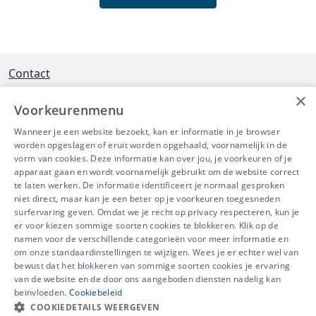
Contact
×
Interleuvenlaan 58 - 3001 Heverlee
Voorkeurenmenu
Tel 016/390490
Wanneer je een website bezoekt, kan er informatie in je browser
worden opgeslagen of eruit worden opgehaald, voornamelijk in de
info@ibeve.be
vorm van cookies. Deze informatie kan over jou, je voorkeuren of je
apparaat gaan en wordt voornamelijk gebruikt om de website correct
Ondernemingsnummer: 0436 612 044
te laten werken. De informatie identificeert je normaal gesproken
niet direct, maar kan je een beter op je voorkeuren toegesneden
surfervaring geven. Omdat we je recht op privacy respecteren, kun je
er voor kiezen sommige soorten cookies te blokkeren. Klik op de
namen voor de verschillende categorieën voor meer informatie en
IBEVE maakt deel uit van Groep
om onze standaardinstellingen te wijzigen. Wees je er echter wel van
bewust dat het blokkeren van sommige soorten cookies je ervaring
IDEWE
van de website en de door ons aangeboden diensten nadelig kan
Disclaimer
-
Privacy
-
Cookiebeleid
beïnvloeden.
Cookiebeleid
Meer vragen? Neem
COOKIEDETAILS WEERGEVEN
Contacteer ons