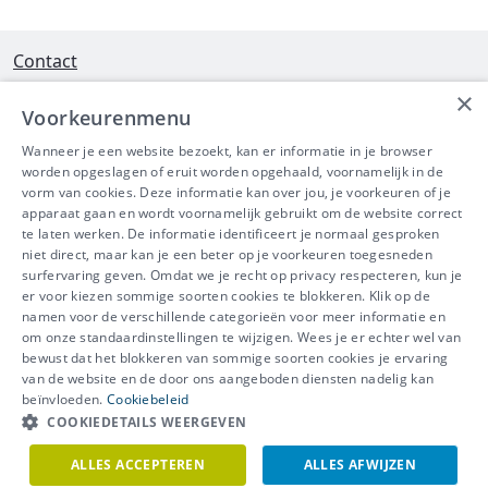
Contact
×
Interleuvenlaan 58 - 3001 Heverlee
Voorkeurenmenu
Tel 016/390490
Wanneer je een website bezoekt, kan er informatie in je browser
worden opgeslagen of eruit worden opgehaald, voornamelijk in de
info@ibeve.be
vorm van cookies. Deze informatie kan over jou, je voorkeuren of je
apparaat gaan en wordt voornamelijk gebruikt om de website correct
Ondernemingsnummer: 0436 612 044
te laten werken. De informatie identificeert je normaal gesproken
niet direct, maar kan je een beter op je voorkeuren toegesneden
surfervaring geven. Omdat we je recht op privacy respecteren, kun je
er voor kiezen sommige soorten cookies te blokkeren. Klik op de
namen voor de verschillende categorieën voor meer informatie en
IBEVE maakt deel uit van Groep
om onze standaardinstellingen te wijzigen. Wees je er echter wel van
bewust dat het blokkeren van sommige soorten cookies je ervaring
IDEWE
van de website en de door ons aangeboden diensten nadelig kan
Disclaimer
-
Privacy
-
Cookiebeleid
beïnvloeden.
Cookiebeleid
Meer vragen? Neem
COOKIEDETAILS WEERGEVEN
Contacteer ons
meteen contact op.
ALLES ACCEPTEREN
ALLES AFWIJZEN