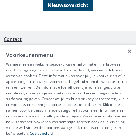
Nieuwsoverzicht
Contact
×
Interleuvenlaan 58 - 3001 Heverlee
Voorkeurenmenu
Tel 016/390490
Wanneer je een website bezoekt, kan er informatie in je browser
worden opgeslagen of eruit worden opgehaald, voornamelijk in de
info@ibeve.be
vorm van cookies. Deze informatie kan over jou, je voorkeuren of je
apparaat gaan en wordt voornamelijk gebruikt om de website correct
Ondernemingsnummer: 0436 612 044
te laten werken. De informatie identificeert je normaal gesproken
niet direct, maar kan je een beter op je voorkeuren toegesneden
surfervaring geven. Omdat we je recht op privacy respecteren, kun je
er voor kiezen sommige soorten cookies te blokkeren. Klik op de
namen voor de verschillende categorieën voor meer informatie en
IBEVE maakt deel uit van Groep
om onze standaardinstellingen te wijzigen. Wees je er echter wel van
bewust dat het blokkeren van sommige soorten cookies je ervaring
IDEWE
van de website en de door ons aangeboden diensten nadelig kan
Disclaimer
-
Privacy
-
Cookiebeleid
beïnvloeden.
Cookiebeleid