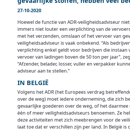
gevaarlijke stoffen, hebben veel be
27-10-2020
Hoewel de functie van ADR-veiligheidsadviseur niet n
immers niet louter een verplichting van de vervoe
met het verzenden, omslaan of het vervoer van gev
veiligheidsadviseur is vaak onbekend. “Als bedrijve
verplichting enkel geldt voor bedrijven die insta
vervoer van ladingen boven de 50 ton per jaar”, ze
“Afzender, belader, losser, vuller en verpakker kun
adviseur aan te stellen.”
IN BELGIË
Volgens het ADR (het Europees verdrag betreffende 
over de weg) moet iedere onderneming, die zich b
gevaarlijke goederen over de weg, of het daarmee
één of meer veiligheidsadviseurs benoemen. Ze help
deze activiteiten met zich meebrengen voor de veil
laat toe dat er verschillen zijn per land. In België is