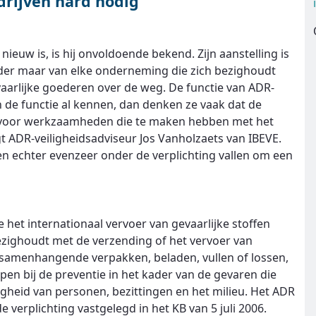
drijven hard nodig
ieuw is, is hij onvoldoende bekend. Zijn aanstelling is
rder maar van elke onderneming die zich bezighoudt
aarlijke goederen over de weg. De functie van ADR-
n de functie al kennen, dan denken ze vaak dat de
an voor werkzaamheden die te maken hebben met het
gt ADR-veiligheidsadviseur Jos Vanholzaets van IBEVE.
nen echter evenzeer onder de verplichting vallen om een
het internationaal vervoer van gevaarlijke stoffen
ezighoudt met de verzending of het vervoer van
 samenhangende verpakken, beladen, vullen of lossen,
en bij de preventie in het kader van de gevaren die
igheid van personen, bezittingen en het milieu. Het ADR
 de verplichting vastgelegd in het KB van 5 juli 2006.