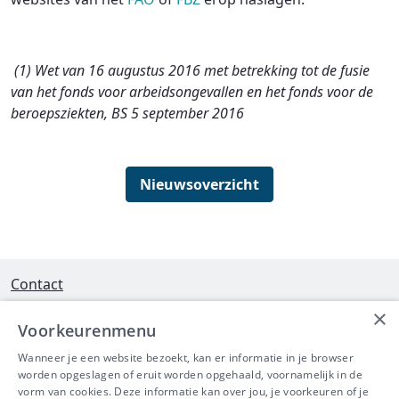
(1) Wet van 16 augustus 2016 met betrekking tot de fusie
van het fonds voor arbeidsongevallen en het fonds voor de
beroepsziekten, BS 5 september 2016
Nieuwsoverzicht
Contact
×
Interleuvenlaan 58 - 3001 Heverlee
Voorkeurenmenu
Tel 016/390490
Wanneer je een website bezoekt, kan er informatie in je browser
worden opgeslagen of eruit worden opgehaald, voornamelijk in de
info@ibeve.be
vorm van cookies. Deze informatie kan over jou, je voorkeuren of je