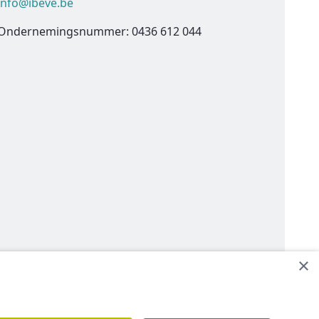
info@ibeve.be
Ondernemingsnummer: 0436 612 044
×
een contact op.
Contacteer ons