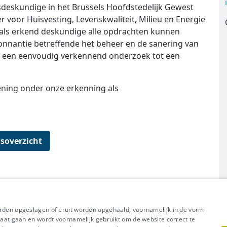
deskundige in het Brussels Hoofdstedelijk Gewest
 voor Huisvesting, Levenskwaliteit, Milieu en Energie
ij als erkend deskundige alle opdrachten kunnen
donnantie betreffende het beheer en de sanering van
n een eenvoudig verkennend onderzoek tot een
lening onder onze erkenning als
soverzicht
orden opgeslagen of eruit worden opgehaald, voornamelijk in de vorm
l uit van Groep IDEWE
raat gaan en wordt voornamelijk gebruikt om de website correct te
Meer vragen? Neem met