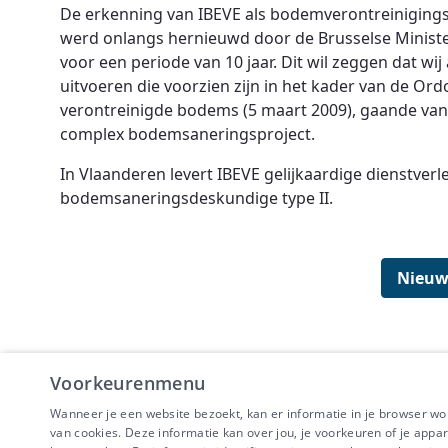
De erkenning van IBEVE als bodemverontreinigings
werd onlangs hernieuwd door de Brusselse Minister
voor een periode van 10 jaar. Dit wil zeggen dat w
uitvoeren die voorzien zijn in het kader van de Or
verontreinigde bodems (5 maart 2009), gaande va
complex bodemsaneringsproject.
In Vlaanderen levert IBEVE gelijkaardige dienstver
bodemsaneringsdeskundige type II.
Nieuw
Voorkeurenmenu
Wanneer je een website bezoekt, kan er informatie in je browser w
IBEVE maakt dee
van cookies. Deze informatie kan over jou, je voorkeuren of je appa