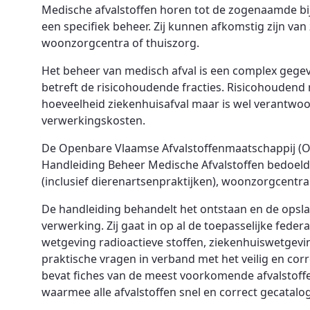
Medische afvalstoffen horen tot de zogenaamde b
een specifiek beheer. Zij kunnen afkomstig zijn va
woonzorgcentra of thuiszorg.
Het beheer van medisch afval is een complex gegev
betreft de risicohoudende fracties. Risicohoudend 
hoeveelheid ziekenhuisafval maar is wel verantwoor
verwerkingskosten.
De Openbare Vlaamse Afvalstoffenmaatschappij (O
Handleiding Beheer Medische Afvalstoffen bedoeld
(inclusief dierenartsenpraktijken), woonzorgcentra
De handleiding behandelt het ontstaan en de opslag
verwerking. Zij gaat in op al de toepasselijke fede
wetgeving radioactieve stoffen, ziekenhuiswetgevi
praktische vragen in verband met het veilig en cor
bevat fiches van de meest voorkomende afvalstoffen
waarmee alle afvalstoffen snel en correct gecata