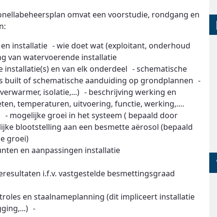
onellabeheersplan omvat een voorstudie, rondgang en
n:
 en installatie - wie doet wat (exploitant, onderhoud
ing van watervoerende installatie
installatie(s) en van elk onderdeel - schematische
 as built of schematische aanduiding op grondplannen -
verwarmer, isolatie,...) - beschrijving werking en
ten, temperaturen, uitvoering, functie, werking,....
g - mogelijke groei in het systeem ( bepaald door
jke blootstelling aan een besmette aërosol (bepaald
e groei)
nten en aanpassingen installatie
resultaten i.f.v. vastgestelde besmettingsgraad
les en staalnameplanning (dit impliceert installatie
ing,...) -