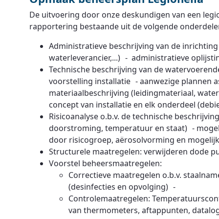
De uitvoering door onze deskundigen van een legi
rapportering bestaande uit de volgende onderdele
Administratieve beschrijving van de inrichting
waterleverancier,...) - administratieve oplijst
Technische beschrijving van de watervoerende 
voorstelling installatie - aanwezige plannen
materiaalbeschrijving (leidingmateriaal, water
concept van installatie en elk onderdeel (debie
Risicoanalyse o.b.v. de technische beschrijvin
doorstroming, temperatuur en staat) - mogeli
door risicogroep, aërosolvorming en mogelijk
Structurele maatregelen: verwijderen dode pu
Voorstel beheersmaatregelen:
Correctieve maatregelen o.b.v. staalname
(desinfecties en opvolging) -
Controlemaatregelen: Temperatuurscontro
van thermometers, aftappunten, datalogg